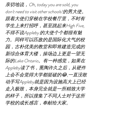
亲切地说，Oh, today you are sold, you 
don't need to visit other schools!的男大使。
跟着大使们穿梭在学校餐厅里，不时有
学生上来打招呼，甚至跳起来High Five,
不得不说Appleby 的大使个个都很有魅
力。同样可以匹敌的是国际化大气的校
园，古朴优美的教堂和即将建造完成的
新综合体育大楼，操场边上更是一望无
际的Lake Ontario。有一种感觉，如果在
Appleby读了书，熏陶许久之后，从硬件
上会不会觉得大学都挺破的😂,一直没敢
动手写Appleby就是因为设施高大上已经
走入极致，本身完全就是一所精致大学
的样子，所以搜集了不同人士对于这所
学校的成长感言，奉献给大家。