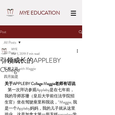
MYE EDUCATION
Post
All Posts
MYE
All Posts
Mar 1, 2019
7 min read
引领成长的APPLEBY
欢妈看私校
College
私校之路 with Maggie
四月如是
关于APPLEBY College Maggie老师有话说
    第一次拜访参观Appleby是在七年前，
我的导师苏珊（皇后大学前任法学院招
生官）坐在驾驶座里和我说，“Maggie, 我
是一个Appleby妈妈，我的儿子就从这里
毕业，这是加拿大第一所无纸paperless学