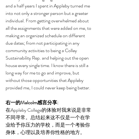
and a half years I spent in Appleby turned me 
into not only a stronger person but a greater 
individual. From getting overwhelmed about 
all the assignments that were added on me, to 
making an organized schedule on different 
due dates; from not participating in any 
community activities to being a Colley 
Sustainability Rep. and helping out the open 
house every single time. I know there is still a 
long way for me to go and improve, but 
without those opportunities that Appleby 
provided me, I could never keep being better.
右一的Malcolm感言分享:
在Appleby College的体验对我来说是非常
不同寻常。总结起来这不仅是一个在学
业给予你压力的学校，而是一个考验你
身体，心理以及培养你性格的地方。